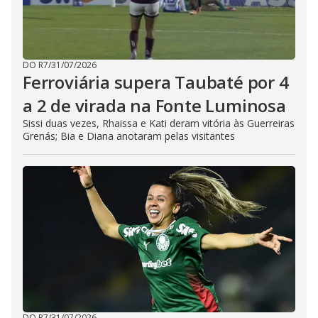
DO R7
/
31/07/2026
Ferroviária supera Taubaté por 4
a 2 de virada na Fonte Luminosa
Sissi duas vezes, Rhaissa e Kati deram vitória às Guerreiras
Grenás; Bia e Diana anotaram pelas visitantes
DO R7
/
31/07/2026