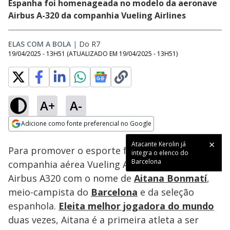
Espanha foi homenageada no modelo da aeronave
Airbus A-320 da companhia Vueling Airlines
ELAS COM A BOLA
|
Do R7
19/04/2025 - 13H51
(ATUALIZADO EM
19/04/2025 - 13H51
)
A+
A-
Loaded
:
5.68%
Adicione como fonte preferencial no Google
Ativar
Som
Opens in new window
Atacante Kerolin já
Para promover o esporte feminino, a
integra o elenco do
Barcelona
companhia aérea Vueling Airlines batizou um
Airbus A320 com o nome de
Aitana Bonmatí
,
meio-campista do
Barcelona
e da seleção
espanhola.
Eleita melhor jogadora do mundo
duas vezes, Aitana é a primeira atleta a ser