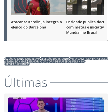
Atacante Kerolin já integra o
Entidade publica docume
elenco do Barcelona
com metas e iniciativas p
Mundial no Brasil
AVIÃO AITANA BARCELONA
SELEÇÃO DA ESPANHA
MEIO-CAMPISTA BARCELONA
AITANA BONMATÍ
MELHOR JOGADORA DE FUTEBOL FEMININO
ESPORTE FEMININO
Últimas