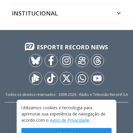
INSTITUCIONAL
ESPORTE RECORD NEWS
Todos os direitos reservados - 2009-
2026
- Rádio e Televisão Record S.A
Utilizamos cookies e tecnologia para
CARREIRA
FALE CONOSCO
PRIVACIDADE
aprimorar sua experiência de navegação de
TERMOS E CONDIÇÕES DE USO
acordo com o
Aviso de Privacidade
.