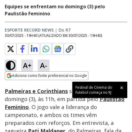
Equipes se enfrentam no domingo (3) pelo
Paulistão Feminino
ESPORTE RECORD NEWS
|
Do R7
30/07/2025 - 19H40
(ATUALIZADO EM
30/07/2025 - 19H40
)
A+
A-
Loaded
:
20.96%
Adicione como fonte preferencial no Google
Subtitles
Ativar
Som
Opens in new window
Festival de Cinema do
Palmeiras e Corinthians
se enfrentam neste
Futebol começa no RJ
domingo (3), às 11h, em partida pelo
Paulistão
Feminino
. O jogo vale a liderança do
campeonato, e ambos os times vêm
preparados com reforços. Em entrevista, a
zagueira
Pati Maldaner
, do Palmeiras, fala da