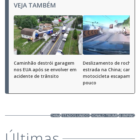
VEJA TAMBÉM
Caminhão destrói garagem
Deslizamento de rochas a
nos EUA após se envolver em
estrada na China; carro e
acidente de trânsito
motocicleta escapam por
pouco
CHINA
ESTADOS-UNIDOS
DONALD-TRUMP
XI-JINPING
Últimas