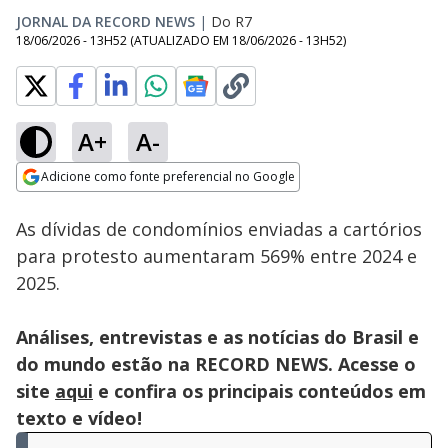
JORNAL DA RECORD NEWS
|
Do R7
18/06/2026 - 13H52
(ATUALIZADO EM
18/06/2026 - 13H52
)
A+
A-
Loaded
:
14.90%
Adicione como fonte preferencial no Google
Subtitles
Ativar
Som
Opens in new window
As dívidas de condomínios enviadas a cartórios
para protesto aumentaram 569% entre 2024 e
2025.
Análises, entrevistas e as notícias do Brasil e
do mundo estão na RECORD NEWS. Acesse o
site
aqui
e confira os principais conteúdos em
texto e vídeo!