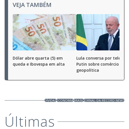
VEJA TAMBÉM
Dólar abre quarta (5) em
Lula conversa por telefo
queda e Ibovespa em alta
Putin sobre comércio e
geopolítica
DÍVIDAS
ECONOMIA
BRASIL
JORNAL-DA-RECORD-NEWS
Últimas