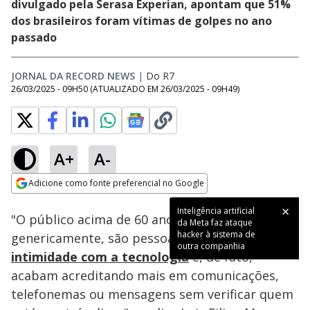
divulgado pela Serasa Experian, apontam que 51%
dos brasileiros foram vítimas de golpes no ano
passado
JORNAL DA RECORD NEWS
|
Do R7
26/03/2025 - 09H50
(ATUALIZADO EM
26/03/2025 - 09H49
)
A+
A-
Loaded
:
100.00%
Adicione como fonte preferencial no Google
Ativar
Som
Opens in new window
Inteligência artificial
"O público acima de 60 anos, em tese e falando
da Meta faz ataque
hacker à sistema de
genericamente, são pessoas que têm
menos
outra companhia
intimidade com a tecnologia
e, de fato,
acabam acreditando mais em comunicações,
telefonemas ou mensagens sem verificar quem