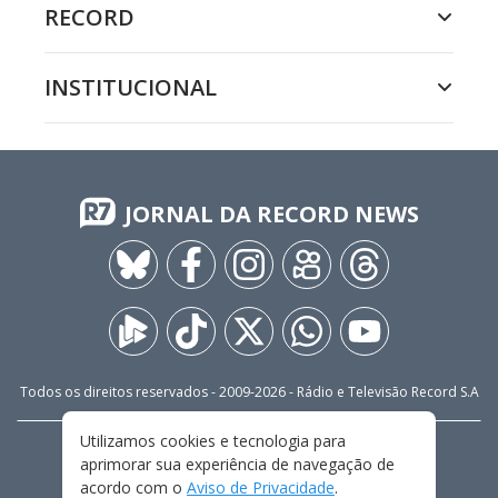
RECORD
INSTITUCIONAL
JORNAL DA RECORD NEWS
Todos os direitos reservados - 2009-
2026
- Rádio e Televisão Record S.A
Utilizamos cookies e tecnologia para
CARREIRA
FALE CONOSCO
PRIVACIDADE
aprimorar sua experiência de navegação de
TERMOS E CONDIÇÕES DE USO
acordo com o
Aviso de Privacidade
.