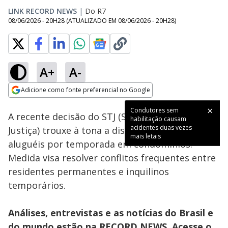
LINK RECORD NEWS
|
Do R7
08/06/2026 - 20H28
(ATUALIZADO EM
08/06/2026 - 20H28
)
A+
A-
Loaded
:
5.29%
Adicione como fonte preferencial no Google
Subtitles
Ativar
Som
Opens in new window
Condutores sem
A recente decisão do STJ (Superior Tribunal de
habilitação causam
acidentes duas vezes
Justiça) trouxe à tona a discussão sobre
mais letais
aluguéis por temporada em condomínios.
Medida visa resolver conflitos frequentes entre
residentes permanentes e inquilinos
temporários.
Análises, entrevistas e as notícias do Brasil e
do mundo estão na RECORD NEWS. Acesse o