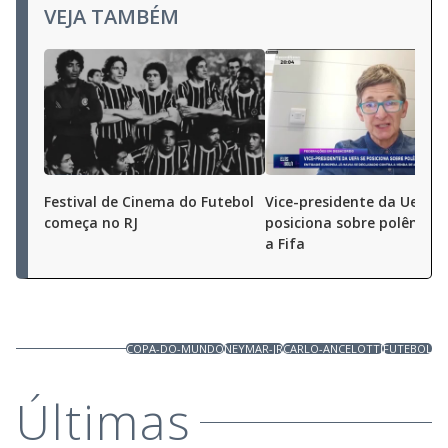
VEJA TAMBÉM
Festival de Cinema do Futebol
Vice-presidente da Uefa s
começa no RJ
posiciona sobre polêmica
a Fifa
COPA-DO-MUNDO
NEYMAR-JR
CARLO-ANCELOTTI
FUTEBOL
Últimas