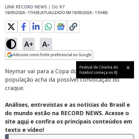
LINK RECORD NEWS
|
Do R7
18/05/2026 - 17H38
(ATUALIZADO EM
18/05/2026 - 17H46
)
A+
A-
Loaded
:
43.91%
Adicione como fonte preferencial no Google
Ativar
Som
Opens in new window
Festival de Cinema do
Neymar vai para a Copa do Mundo? Veja o que a
Futebol começa no RJ
população acha da possível convocação do
craque.
Análises, entrevistas e as notícias do Brasil e
do mundo estão na RECORD NEWS. Acesse o
site
aqui
e confira os principais conteúdos em
texto e vídeo!