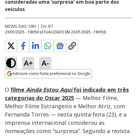
consideradas uma 'surpresa' em boa parte dos
veículos
NEWS DAS 19H
|
Do R7
23/01/2025 - 19H50
(ATUALIZADO EM
23/01/2025 - 19H50
)
A+
A-
Loaded
:
83.92%
Adicione como fonte preferencial no Google
Ativar
Som
Opens in new window
Filmagem mostra Led
O
filme
Ainda Estou Aqui
foi indicado em três
Zeppelin em estreia
de música
categorias do Oscar 2025
— Melhor Filme,
Melhor Filme Estrangeiro e Melhor Atriz, com
Fernanda Torres — nesta quinta-feira (23), e a
imprensa internacional considerou as
nomeações como “surpresa”. Segundo a revista