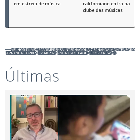
em estreia de música
californiano entra para s
clube das músicas
MELHOR FILME
OSCAR
IMPRENSA INTERNACIONAL
FERNANDA MONTENEGRO
FERNANDA TORRES
OSCAR 2025
AINDA ESTOU AQUI
RECORD NEWS
R7
Últimas