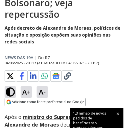
Bolsonaro; veja
repercussão
Após decreto de Alexandre de Moraes, políticos de
situação e oposição expõem suas opiniões nas
redes sociais
NEWS DAS 19H
|
Do R7
04/08/2025 - 20H17
(ATUALIZADO EM
04/08/2025 - 20H17
)
A+
A-
Loaded
:
17.68%
Adicione como fonte preferencial no Google
Subtitles
Ativar
Som
Opens in new window
1,3 milhão de novos
Após o
ministro do Supremo Tribunal Federal
pedidos de
benefícios são
Alexandre de Moraes
decretar a
prisão
protocolados por