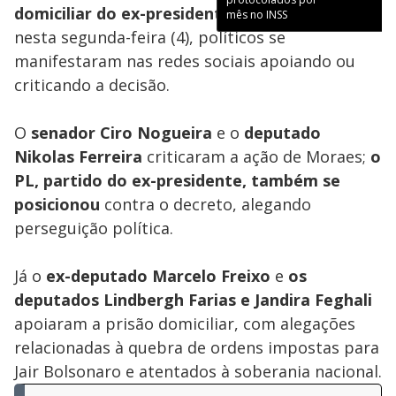
domiciliar do ex-presidente Jair Bolsonaro
,
mês no INSS
nesta segunda-feira (4), políticos se
manifestaram nas redes sociais apoiando ou
criticando a decisão.
O
senador Ciro Nogueira
e o
deputado
Nikolas Ferreira
criticaram a ação de Moraes;
o
PL, partido do ex-presidente, também se
posicionou
contra o decreto, alegando
perseguição política.
Já o
ex-deputado Marcelo Freixo
e
os
deputados Lindbergh Farias e Jandira Feghali
apoiaram a prisão domiciliar, com alegações
relacionadas à quebra de ordens impostas para
Jair Bolsonaro e atentados à soberania nacional.