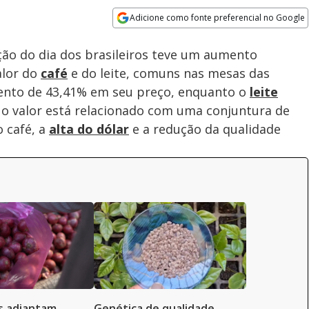
Adicione como fonte preferencial no Google
Velocidade
Opens in new window
ção do dia dos brasileiros teve um aumento
alor do
café
e do leite, comuns nas mesas das
mento de 43,41% em seu preço, enquanto o
leite
 o valor está relacionado com uma conjuntura de
o café, a
alta do dólar
e a redução da qualidade
s adiantam
Genética de qualidade