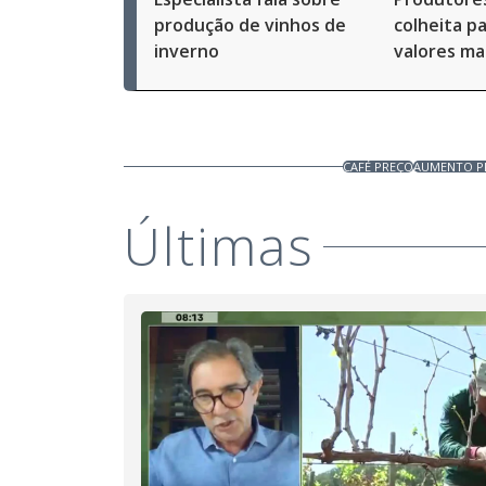
produção de vinhos de
colheita p
inverno
valores mai
CAFÉ PREÇO
AUMENTO P
Últimas