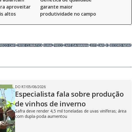
ara aproveitar
garante maior
s altos
produtividade no campo
REÇO CAFÉ
CRISE CLIMÁTICA
RURAL
PREÇO
CAFÉ DA MANHÃ
LEITE
CAFÉ
R7
RECORD NEWS
DO R7
/
05/08/2026
Especialista fala sobre produção
de vinhos de inverno
Safra deve render 4,5 mil toneladas de uvas viníferas; área
com dupla-poda aumentou