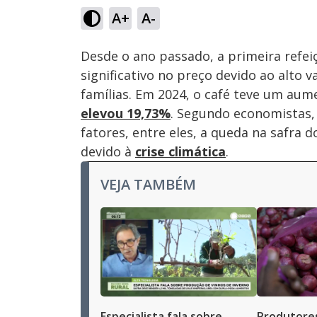
29.85%
A+
A-
Ativar
Som
Desde o ano passado, a primeira refei
significativo no preço devido ao alto v
famílias. Em 2024, o café teve um au
elevou 19,73%
. Segundo economistas,
fatores, entre eles, a queda na safra d
devido à
crise climática
.
VEJA TAMBÉM
Especialista fala sobre
Produtore