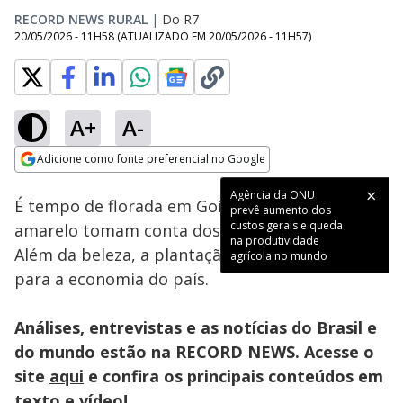
RECORD NEWS RURAL
|
Do R7
20/05/2026 - 11H58
(ATUALIZADO EM
20/05/2026 - 11H57
)
A+
A-
Loaded
:
96.71%
Adicione como fonte preferencial no Google
Subtitles
Ativar
Som
Opens in new window
Agência da ONU
É tempo de florada em Goiás, e os tons de
prevê aumento dos
custos gerais e queda
amarelo tomam conta dos campos de girassol.
na produtividade
Além da beleza, a plantação tão é importante
agrícola no mundo
para a economia do país.
Análises, entrevistas e as notícias do Brasil e
do mundo estão na RECORD NEWS. Acesse o
site
aqui
e confira os principais conteúdos em
texto e vídeo!