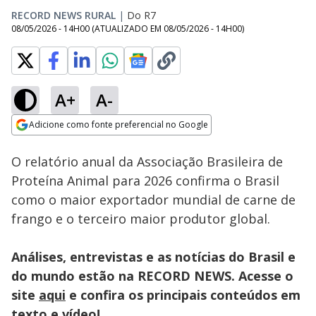
RECORD NEWS RURAL
|
Do R7
08/05/2026 - 14H00
(ATUALIZADO EM
08/05/2026 - 14H00
)
A+
A-
Loaded
:
5.50%
Adicione como fonte preferencial no Google
Subtitles
Ativar
Som
Opens in new window
O relatório anual da Associação Brasileira de
Proteína Animal para 2026 confirma o Brasil
como o maior exportador mundial de carne de
frango e o terceiro maior produtor global.
Análises, entrevistas e as notícias do Brasil e
do mundo estão na RECORD NEWS. Acesse o
site
aqui
e confira os principais conteúdos em
texto e vídeo!