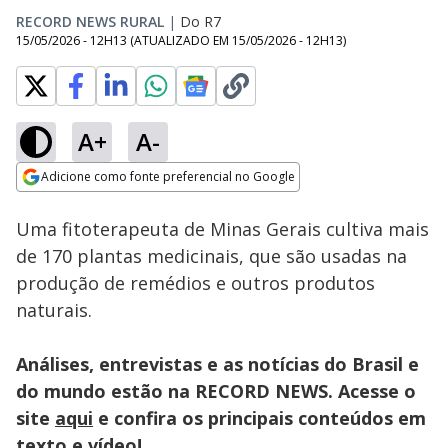
RECORD NEWS RURAL
|
Do R7
15/05/2026 - 12H13
(ATUALIZADO EM
15/05/2026 - 12H13
)
A+
A-
Loaded
:
20.73%
Adicione como fonte preferencial no Google
Subtitles
Ativar
Som
Opens in new window
Uma fitoterapeuta de Minas Gerais cultiva mais
de 170 plantas medicinais, que são usadas na
produção de remédios e outros produtos
naturais.
Análises, entrevistas e as notícias do Brasil e
do mundo estão na RECORD NEWS. Acesse o
site
aqui
e confira os principais conteúdos em
texto e vídeo!