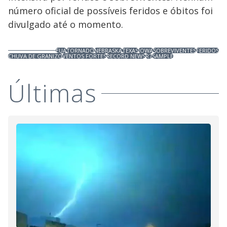
número oficial de possíveis feridos e óbitos foi
divulgado até o momento.
EUA
TORNADO
NEBRASKA
TEXAS
IOWA
SOBREVIVENTES
FERIDOS
CHUVA DE GRANIZO
VENTOS FORTES
RECORD NEWS
R7
SAMPLE
Últimas