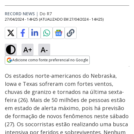
RECORD NEWS
|
Do R7
27/04/2024 - 14H25
(ATUALIZADO EM
27/04/2024 - 14H25
)
A+
A-
Loaded
:
100.00%
Adicione como fonte preferencial no Google
Ativar
Som
Opens in new window
Os estados norte-americanos do Nebraska,
Iowa e Texas sofreram com fortes ventos,
chuvas de granizo e tornados na última sexta-
feira (26). Mais de 50 milhões de pessoas estão
em estado de alerta máximo, pois há previsão
de formação de novos fenômenos neste sábado
(27). Os socorristas estão realizando uma busca
intensiva por feridos e sobreviventes. Nenhum