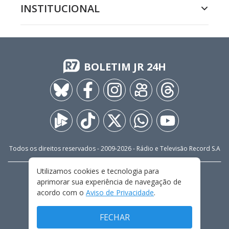
INSTITUCIONAL
BOLETIM JR 24H
Todos os direitos reservados - 2009-
2026
- Rádio e Televisão Record S.A
Utilizamos cookies e tecnologia para
CARREIRA
FALE CONOSCO
PRIVACIDADE
aprimorar sua experiência de navegação de
TERMOS E CONDIÇÕES DE USO
acordo com o
Aviso de Privacidade
.
FECHAR