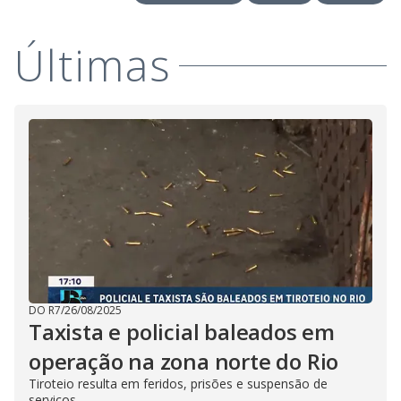
V
o
i
Últimas
d
e
o
DO R7
/
26/08/2025
Taxista e policial baleados em
operação na zona norte do Rio
Tiroteio resulta em feridos, prisões e suspensão de
serviços