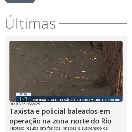
a
h
d
i
l
o
s
o
m
w
Últimas
o
g
.
d
a
l
c
a
n
b
e
c
l
o
s
e
d
b
y
p
r
e
s
DO R7
/
26/08/2025
s
Taxista e policial baleados em
i
n
g
operação na zona norte do Rio
t
h
Tiroteio resulta em feridos, prisões e suspensão de
e