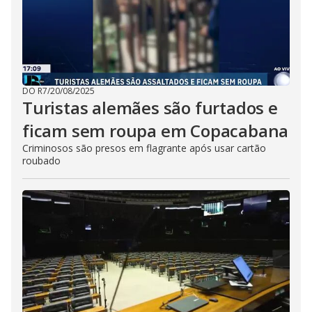
DO R7
/
20/08/2025
Turistas alemães são furtados e
ficam sem roupa em Copacabana
Criminosos são presos em flagrante após usar cartão
roubado