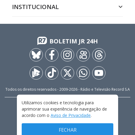
INSTITUCIONAL
BOLETIM JR 24H
Todos os direitos reservados - 2009-
2026
- Rádio e Televisão Record S.A
Utilizamos cookies e tecnologia para
CARREIRA
FALE CONOSCO
PRIVACIDADE
aprimorar sua experiência de navegação de
TERMOS E CONDIÇÕES DE USO
acordo com o
Aviso de Privacidade
.
FECHAR