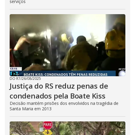
serviços
E
s
c
a
p
e
k
e
y
o
r
a
c
t
i
v
a
t
i
DO R7
/
26/08/2025
n
Justiça do RS reduz penas de
g
t
condenados pela Boate Kiss
h
e
Decisão mantém prisões dos envolvidos na tragédia de
c
l
Santa Maria em 2013
o
s
e
b
u
t