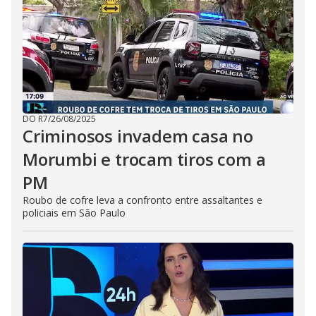
t
o
n
.
DO R7
/
26/08/2025
Criminosos invadem casa no
Morumbi e trocam tiros com a
PM
Roubo de cofre leva a confronto entre assaltantes e
policiais em São Paulo