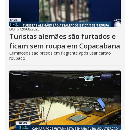
DO R7
/
20/08/2025
Turistas alemães são furtados e
ficam sem roupa em Copacabana
Criminosos são presos em flagrante após usar cartão
roubado