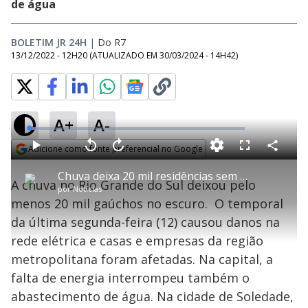
de água
BOLETIM JR 24H
|
Do R7
13/12/2022 - 12H20
(ATUALIZADO EM
30/03/2024 - 14H42
)
A+
A-
L
o
a
Adicione como fonte preferencial no Google
d
C
P
V
A
P
F
e
o
l
o
v
u
Opens in new window
d
m
a
l
a
l
:
Chuva deixa 20 mil residências sem energia elétrica no Rio Grande do Sul
p
y
t
n
l
3
A chuva no Rio Grande do Sul deixou pelo
a
a
ç
s
.
por
Notícias
r
r
a
c
2
t
1
r
l
r
0
menos 20 mil gaúchos no escuro. O temporal
i
0
1
e
%
l
s
0
e
h
da última segunda-feira (12) causou danos na
e
s
n
a
g
e
r
u
g
rede elétrica e casas e empresas da região
n
u
a
d
n
o
d
metropolitana foram afetadas. Na capital, a
s
o
s
falta de energia interrompeu também o
y
abastecimento de água. Na cidade de Soledade,