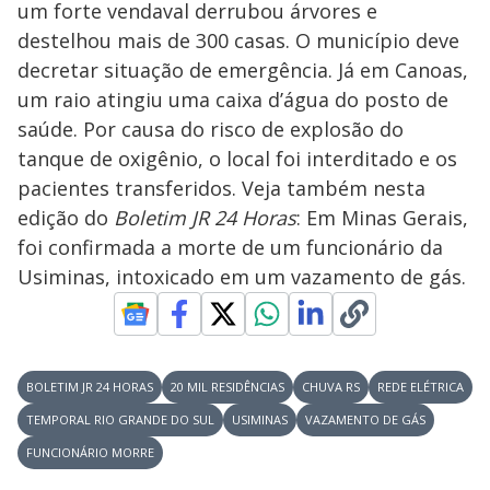
um forte vendaval derrubou árvores e
M
V
u
d
destelhou mais de 300 casas. O município deve
o
decretar situação de emergência. Já em Canoas,
i
um raio atingiu uma caixa d’água do posto de
saúde. Por causa do risco de explosão do
tanque de oxigênio, o local foi interditado e os
d
pacientes transferidos. Veja também nesta
edição do
Boletim JR 24 Horas
: Em Minas Gerais,
e
foi confirmada a morte de um funcionário da
Usiminas, intoxicado em um vazamento de gás.
o
BOLETIM JR 24 HORAS
20 MIL RESIDÊNCIAS
CHUVA RS
REDE ELÉTRICA
TEMPORAL RIO GRANDE DO SUL
USIMINAS
VAZAMENTO DE GÁS
FUNCIONÁRIO MORRE