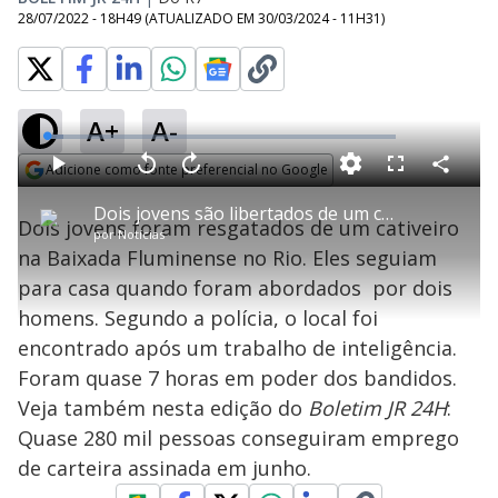
28/07/2022 - 18H49
(ATUALIZADO EM
30/03/2024 - 11H31
)
A+
A-
L
o
a
Adicione como fonte preferencial no Google
d
C
P
V
A
P
F
e
o
l
o
v
u
Opens in new window
d
m
a
l
a
l
:
Dois jovens são libertados de um cativeiro na Baixada Fluminense
p
y
t
n
l
4
Dois jovens foram resgatados de um cativeiro
a
a
ç
s
.
por
Notícias
r
r
a
c
8
t
1
r
l
r
2
na Baixada Fluminense no Rio. Eles seguiam
i
0
1
e
%
l
s
0
e
h
para casa quando foram abordados por dois
e
s
n
a
g
e
r
u
g
homens. Segundo a polícia, o local foi
n
u
a
d
n
o
d
encontrado após um trabalho de inteligência.
s
o
s
Foram quase 7 horas em poder dos bandidos.
y
Veja também nesta edição do
Boletim JR 24H
:
Quase 280 mil pessoas conseguiram emprego
M
V
u
d
de carteira assinada em junho.
o