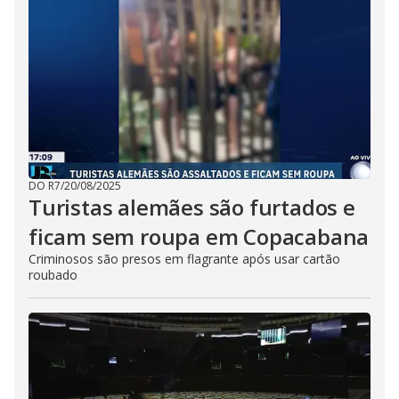
DO R7
/
20/08/2025
Turistas alemães são furtados e
ficam sem roupa em Copacabana
Criminosos são presos em flagrante após usar cartão
roubado