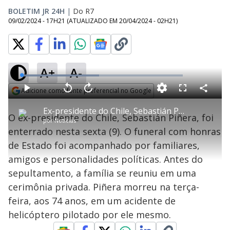
BOLETIM JR 24H
|
Do R7
09/02/2024 - 17H21
(ATUALIZADO EM
20/04/2024 - 02H21
)
A+
A-
L
o
a
Adicione como fonte preferencial no Google
d
C
P
V
A
P
F
e
o
l
o
v
u
Opens in new window
d
m
a
l
a
l
:
Ex-presidente do Chile, Sebastián Piñera é enterrado nesta sexta (9)
p
y
t
n
l
4
O ex-presidente do Chile, Sebastián Piñera, foi
a
a
ç
s
8
por
Notícias
r
r
a
c
.
t
1
r
l
r
0
enterrado nesta sexta (9). O funeral com honras
i
0
1
e
0
l
s
0
e
%
h
de Estado foi acompanhado por familiares,
e
s
n
a
g
e
r
u
g
amigos e personalidades políticas. Antes do
n
u
a
d
n
o
d
sepultamento, a família se reuniu em uma
s
o
s
cerimônia privada. Piñera morreu na terça-
y
feira, aos 74 anos, em um acidente de
helicóptero pilotado por ele mesmo.
M
u
d