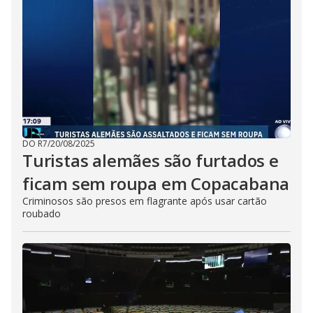
DO R7
/
20/08/2025
Turistas alemães são furtados e
ficam sem roupa em Copacabana
Criminosos são presos em flagrante após usar cartão
roubado