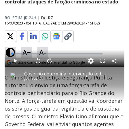
controlar ataques de facção criminosa no estado
BOLETIM JR 24H
|
Do R7
16/03/2023 - 05H10
(ATUALIZADO EM
29/03/2024 - 15H52
)
A+
A-
L
o
a
Adicione como fonte preferencial no Google
d
C
P
V
A
P
F
e
o
l
o
v
u
Opens in new window
d
m
a
l
a
l
:
Governo determina intervenção federal em presídios do Rio Grande do Norte
p
y
t
n
l
0
O Ministério da Justiça e Segurança Pública
a
a
ç
s
.
por
Notícias
r
r
a
c
8
t
1
r
l
r
4
autorizou o envio de uma força-tarefa de
i
0
1
e
%
l
s
0
e
h
controle penitenciário para o Rio Grande do
e
s
n
a
g
e
r
u
g
Norte. A força-tarefa em questão vai coordenar
n
u
a
d
n
o
d
os serviços de guarda, vigilância e de custódia
s
o
s
de presos. O ministro Flávio Dino afirmou que o
y
Governo Federal vai enviar quantos agentes