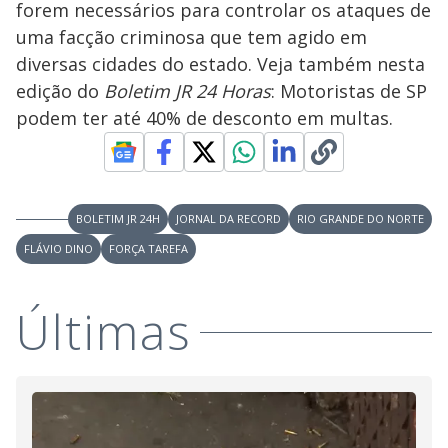
forem necessários para controlar os ataques de
M
V
u
d
uma facção criminosa que tem agido em
o
diversas cidades do estado. Veja também nesta
i
edição do
Boletim JR 24 Horas
: Motoristas de SP
podem ter até 40% de desconto em multas.
d
e
BOLETIM JR 24H
JORNAL DA RECORD
RIO GRANDE DO NORTE
FLÁVIO DINO
FORÇA TAREFA
o
Últimas