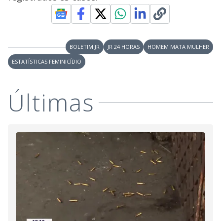
V
u
d
o
i
BOLETIM JR
JR 24 HORAS
HOMEM MATA MULHER
ESTATÍSTICAS FEMINICÍDIO
d
Últimas
e
o