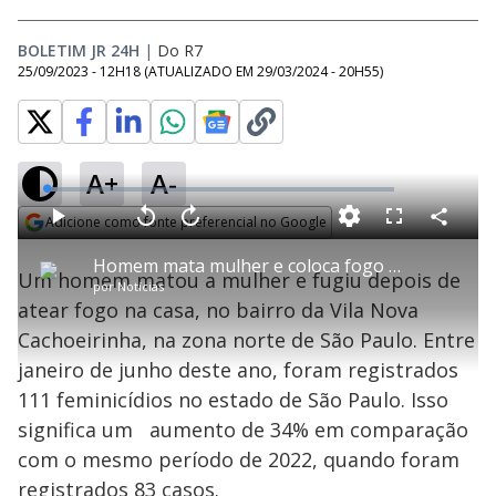
BOLETIM JR 24H
|
Do R7
25/09/2023 - 12H18
(ATUALIZADO EM
29/03/2024 - 20H55
)
A+
A-
L
o
a
Adicione como fonte preferencial no Google
d
C
P
V
A
P
F
e
o
l
o
v
u
Opens in new window
d
m
a
l
a
l
:
Homem mata mulher e coloca fogo em casa na zona norte de SP
p
y
t
n
l
3
Um homem matou a mulher e fugiu depois de
a
a
ç
s
.
por
Notícias
r
r
a
c
1
t
1
r
l
r
1
atear fogo na casa, no bairro da Vila Nova
i
0
1
e
%
l
s
0
e
h
Cachoeirinha, na zona norte de São Paulo. Entre
e
s
n
a
g
e
r
u
g
janeiro de junho deste ano, foram registrados
n
u
a
d
n
o
d
111 feminicídios no estado de São Paulo. Isso
s
o
s
significa um aumento de 34% em comparação
y
com o mesmo período de 2022, quando foram
registrados 83 casos.
M