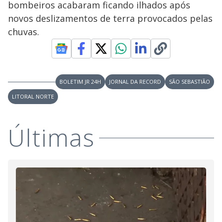
bombeiros acabaram ficando ilhados após
M
V
u
d
novos deslizamentos de terra provocados pelas
o
chuvas.
i
d
BOLETIM JR 24H
JORNAL DA RECORD
SÃO SEBASTIÃO
LITORAL NORTE
e
Últimas
o