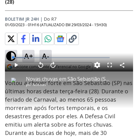
(28)
BOLETIM JR 24H
|
Do R7
01/03/2023 - 01H16
(ATUALIZADO EM
29/03/2024 - 15H30
)
A+
A-
L
o
a
Adicione como fonte preferencial no Google
d
C
P
V
A
P
F
e
o
l
o
v
u
Opens in new window
d
m
a
l
a
l
:
Novas chuvas em São Sebastião (SP) deixam mais de 30 bombeiros ilhados
p
y
t
n
l
1
Voltou a chover forte em São Sebastião (SP) nas
a
a
ç
s
3
por
Notícias
r
r
a
c
.
t
1
r
l
r
4
últimas horas desta terça-feira (28). Durante o
i
0
1
e
8
l
s
0
e
%
h
feriado de Carnaval, ao menos 65 pessoas
e
s
n
a
g
e
r
u
g
morreram após fortes temporais, e os
n
u
a
d
n
o
d
desastres gerados por eles. A Defesa Civil
s
o
s
emitiu um alerta sobre as fortes chuvas.
y
Durante as buscas de hoje, mais de 30