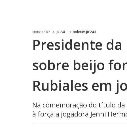
Noticias R7
JR 24H
Boletim JR 24H
Presidente da 
sobre beijo fo
Rubiales em j
Na comemoração do título da s
à força a jogadora Jenni Herm