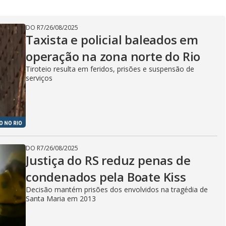
V
DO R7
/
26/08/2025
Taxista e policial baleados em
i
operação na zona norte do Rio
Tiroteio resulta em feridos, prisões e suspensão de
serviços
d
e
DO R7
/
26/08/2025
Justiça do RS reduz penas de
o
condenados pela Boate Kiss
Decisão mantém prisões dos envolvidos na tragédia de
Santa Maria em 2013