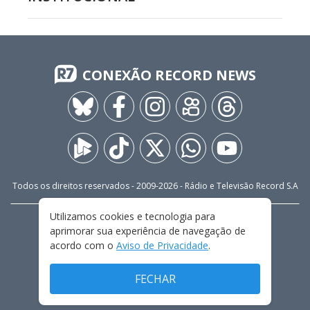
CONEXÃO RECORD NEWS
Todos os direitos reservados - 2009-
2026
- Rádio e Televisão Record S.A
Utilizamos cookies e tecnologia para
CARREIRA
FALE CONOSCO
PRIVACIDADE
aprimorar sua experiência de navegação de
TERMOS E CONDIÇÕES DE USO
acordo com o
Aviso de Privacidade
.
FECHAR