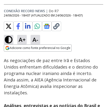
CONEXÃO RECORD NEWS
|
Do R7
24/06/2026 - 18H07
(ATUALIZADO EM
24/06/2026 - 18H07
)
A+
A-
Loaded
:
12.30%
Adicione como fonte preferencial no Google
Subtitles
Ativar
Som
Opens in new window
As negociações de paz entre Irã e Estados
Unidos enfrentam dificuldades e o destino do
programa nuclear iraniano ainda é incerto.
Ainda assim, a AIEA (Agência Internacional de
Energia Atômica) avalia inspecionar as
instalações.
Análises, entrevistas e as notícias do Brasil e