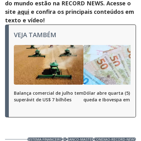
do mundo estão na RECORD NEWS. Acesse o
site
aqui
e confira os principais conteúdos em
texto e vídeo!
VEJA TAMBÉM
Balança comercial de julho tem
Dólar abre quarta (5) em
superávit de US$ 7 bilhões
queda e Ibovespa em alta
SISTEMA FINANCEIRO
BC
BANCO-MASTER
CONEXAO-RECORD-NEWS