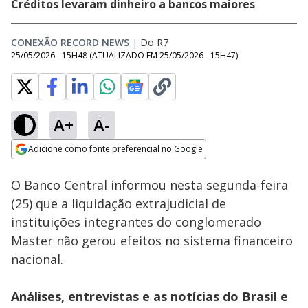
Créditos levaram dinheiro a bancos maiores
CONEXÃO RECORD NEWS
|
Do R7
25/05/2026 - 15H48
(ATUALIZADO EM
25/05/2026 - 15H47
)
A+
A-
Loaded
:
41.05%
Adicione como fonte preferencial no Google
Subtitles
Ativar
Som
Opens in new window
O Banco Central informou nesta segunda-feira
(25) que a liquidação extrajudicial de
instituições integrantes do conglomerado
Master não gerou efeitos no sistema financeiro
nacional.
Análises, entrevistas e as notícias do Brasil e