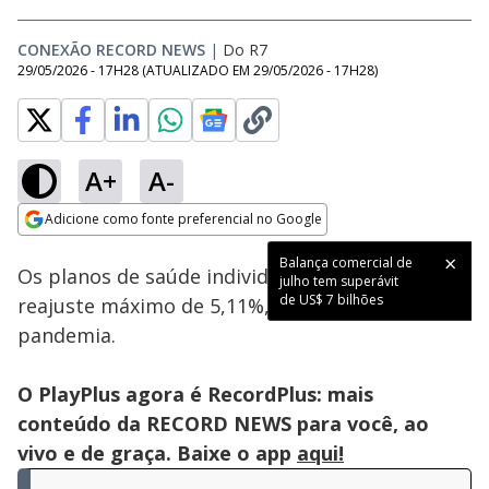
CONEXÃO RECORD NEWS
|
Do R7
29/05/2026 - 17H28
(ATUALIZADO EM
29/05/2026 - 17H28
)
A+
A-
Loaded
:
59.15%
Adicione como fonte preferencial no Google
Subtitles
Ativar
Som
Opens in new window
Balança comercial de
Os planos de saúde individuais terão um
julho tem superávit
de US$ 7 bilhões
reajuste máximo de 5,11%, o menor desde a
pandemia.
O PlayPlus agora é RecordPlus: mais
conteúdo da RECORD NEWS para você, ao
vivo e de graça. Baixe o app
aqui!