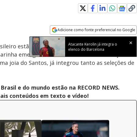
Adicione como fonte preferencial no Google
Subtitles
Velocidade
Opens in new window
Atacante Kerolin já integra o
sileiro estão ganhando destaque nas seleções de
elenco do Barcelona
larinha emergiu como uma artilheira da seleção
uma joia do Santos, já integrou tanto as seleções de
 do Brasil e do mundo estão na RECORD NEWS.
pais conteúdos em texto e vídeo!