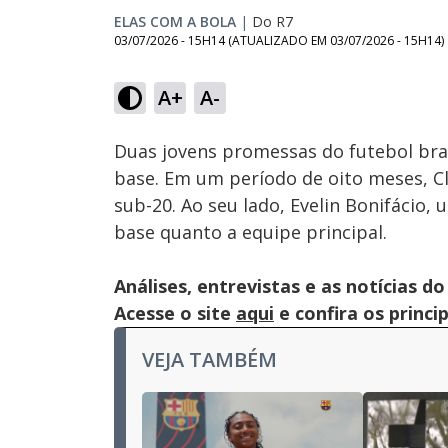
ELAS COM A BOLA
|
Do R7
03/07/2026 - 15H14
(ATUALIZADO EM
03/07/2026 - 15H14
)
Loaded
:
31.03%
A+
A-
Ativar
Som
Duas jovens promessas do futebol bra
base. Em um período de oito meses, C
sub-20. Ao seu lado, Evelin Bonifácio, 
base quanto a equipe principal.
Análises, entrevistas e as notícias
Acesse o site
aqui
e confira os princi
VEJA TAMBÉM