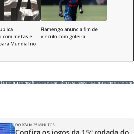
ublica
Flamengo anuncia fim de
 com metas e
vínculo com goleira
 para Mundial no
L
FUTEBOL-FEMININO
ELAS-COM-A-BOLA
SELECAO-BRASILEIRA-DE-FUTEBOL-FEMININO
DO R7
/
HÁ 25 MINUTOS
Confira os jogos da 15ª rodada do