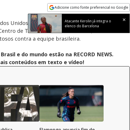
Adicione como fonte preferencial no Google
Subtitles
Velocidade
Opens in new window
Atacante Kerolin já integra o
dos Unidos realizou seu primeiro treino no Brasil
elenco do Barcelona
 Centro de Treinamento do São Paulo, na Barra
sos contra a equipe brasileira.
 do Brasil e do mundo estão na RECORD NEWS.
pais conteúdos em texto e vídeo!
ublica
Flamengo anuncia fim de