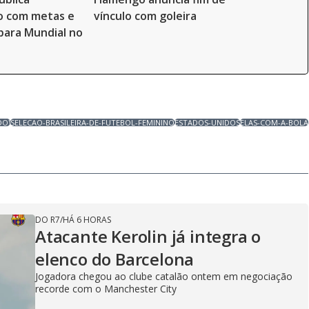
 com metas e
vínculo com goleira
 para Mundial no
DO)
SELECAO-BRASILEIRA-DE-FUTEBOL-FEMININO
ESTADOS-UNIDOS
ELAS-COM-A-BOLA
DO R7
/
HÁ 6 HORAS
Atacante Kerolin já integra o
elenco do Barcelona
Jogadora chegou ao clube catalão ontem em negociação
recorde com o Manchester City