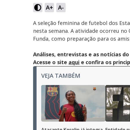
61.72%
A+
A-
Ativar
Som
A seleção feminina de futebol dos Esta
nesta semana. A atividade ocorreu no
Funda, como preparação para os amisto
Análises, entrevistas e as notícias
Acesse o site
aqui
e confira os princi
VEJA TAMBÉM
Atacante Kerolin já integra
Entidade p