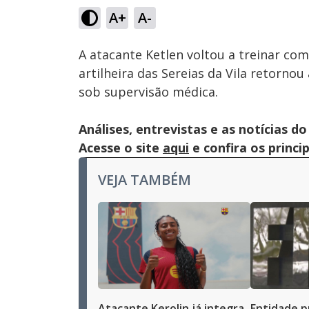
81.26
A+
A-
Ativar
Som
A atacante Ketlen voltou a treinar co
artilheira das Sereias da Vila retornou
sob supervisão médica.
Análises, entrevistas e as notícias
Acesse o site
aqui
e confira os princi
VEJA TAMBÉM
Atacante Kerolin já integra
Entidade p