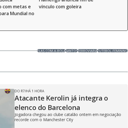
 com metas e
vínculo com goleira
 para Mundial no
ELAS-COM-A-BOLA
SANTOS
FERROVIARIA
FUTEBOL-FEMININO
DO R7
/
HÁ 1 HORA
Atacante Kerolin já integra o
elenco do Barcelona
Jogadora chegou ao clube catalão ontem em negociação
recorde com o Manchester City