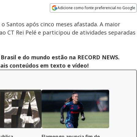
%
Adicione como fonte preferencial no Google
Subtitles
Velocidade
Opens in new window
Atacante Kerolin já integra o
m o Santos após cinco meses afastada. A maior
elenco do Barcelona
 ao CT Rei Pelé e participou de atividades separadas
 do Brasil e do mundo estão na RECORD NEWS.
pais conteúdos em texto e vídeo!
ublica
Flamengo anuncia fim de