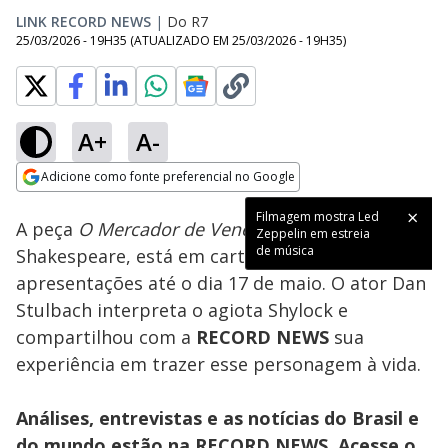
LINK RECORD NEWS
|
Do R7
25/03/2026 - 19H35
(ATUALIZADO EM
25/03/2026 - 19H35
)
A+
A-
Loaded
:
6.79%
Adicione como fonte preferencial no Google
Subtitles
Ativar
Som
Opens in new window
Filmagem mostra Led
A peça
O Mercador de Veneza
, de William
Zeppelin em estreia
de música
Shakespeare, está em cartaz em São Paulo, com
apresentações até o dia 17 de maio. O ator Dan
Stulbach interpreta o agiota Shylock e
compartilhou com a
RECORD NEWS
sua
experiência em trazer esse personagem à vida.
Análises, entrevistas e as notícias do Brasil e
do mundo estão na RECORD NEWS. Acesse o