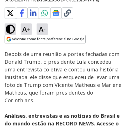
07/05/2026 - 17H18
(ATUALIZADO EM
07/05/2026 - 17H18
)
A+
A-
Loaded
:
100.00%
Adicione como fonte preferencial no Google
Subtitles
Ativar
Som
Opens in new window
Depois de uma reunião a portas fechadas com
Donald Trump, o presidente Lula concedeu
uma entrevista coletiva e contou uma história
inusitada: ele disse que esqueceu de levar uma
foto de Trump com Vicente Matheus e Marlene
Matheus, que foram presidentes do
Corinthians.
Análises, entrevistas e as notícias do Brasil e
do mundo estão na RECORD NEWS. Acesse o