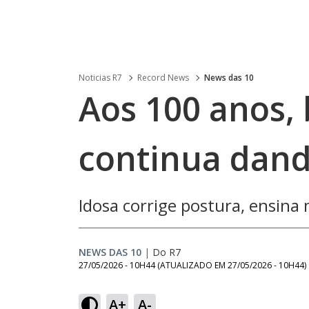
Noticias R7
Record News
News das 10
Aos 100 anos, 
continua dand
Idosa corrige postura, ensin
NEWS DAS 10
|
Do R7
27/05/2026 - 10H44
(ATUALIZADO EM
27/05/2026 - 10H44
)
Loaded
:
53.10%
A+
A-