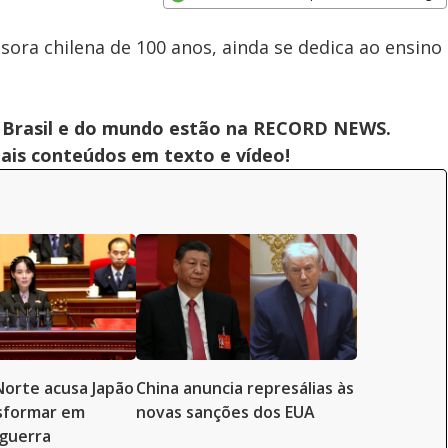
Subtitles
Velocidade
Opens in new window
sora chilena de 100 anos, ainda se dedica ao ensino
 do Brasil e do mundo estão na RECORD NEWS.
pais conteúdos em texto e vídeo!
Norte acusa Japão
China anuncia represálias às
sformar em
novas sanções dos EUA
guerra