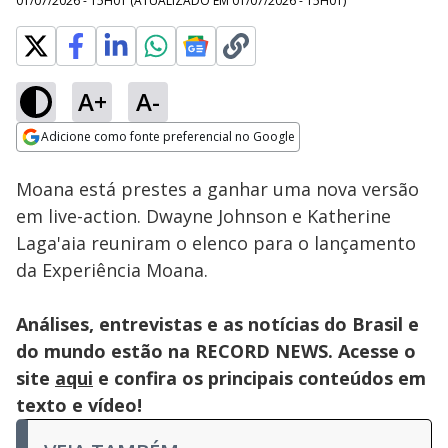
01/07/2026 - 15H01
(ATUALIZADO EM
01/07/2026 - 15H01
)
A+
A-
Loaded
:
67.50%
Adicione como fonte preferencial no Google
Subtitles
Ativar
Som
Opens in new window
Moana está prestes a ganhar uma nova versão
em live-action. Dwayne Johnson e Katherine
Laga'aia reuniram o elenco para o lançamento
da Experiência Moana.
Análises, entrevistas e as notícias do Brasil e
do mundo estão na RECORD NEWS. Acesse o
site
aqui
e confira os principais conteúdos em
texto e vídeo!