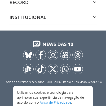
RECORD
INSTITUCIONAL
NEWS DAS 10
Todos os direitos reservados - 2009-
2026
- Rádio e Televisão Record S.A
Utilizamos cookies e tecnologia para
CARREIRA
FALE CONOSCO
PRIVACIDADE
aprimorar sua experiência de navegação de
TERMOS E CONDIÇÕES DE USO
acordo com o
Aviso de Privacidade
.