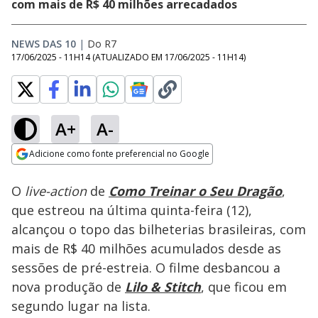
com mais de R$ 40 milhões arrecadados
NEWS DAS 10
|
Do R7
17/06/2025 - 11H14
(ATUALIZADO EM
17/06/2025 - 11H14
)
A+
A-
Loaded
:
100.00%
Adicione como fonte preferencial no Google
Ativar
Som
Opens in new window
O
live-action
de
Como Treinar o Seu Dragão
,
que estreou na última quinta-feira (12),
alcançou o topo das bilheterias brasileiras, com
mais de R$ 40 milhões acumulados desde as
sessões de pré-estreia. O filme desbancou a
nova produção de
Lilo & Stitch
, que ficou em
segundo lugar na lista.