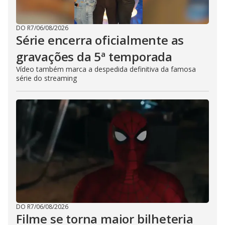
DO R7
/
06/08/2026
Série encerra oficialmente as
gravações da 5ª temporada
Vídeo também marca a despedida definitiva da famosa
série do streaming
DO R7
/
06/08/2026
Filme se torna maior bilheteria