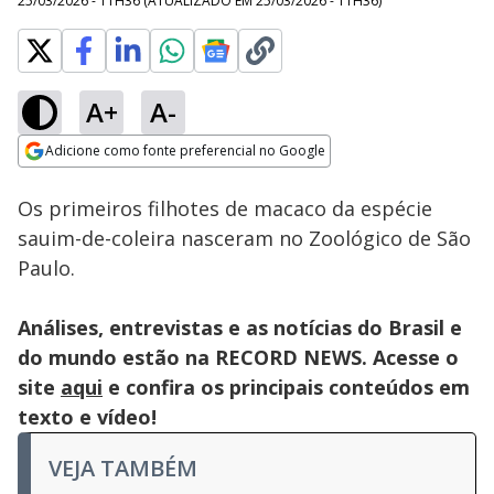
25/03/2026 - 11H36
(ATUALIZADO EM
25/03/2026 - 11H36
)
A+
A-
Loaded
:
100.00%
Adicione como fonte preferencial no Google
Subtitles
Ativar
Som
Opens in new window
Os primeiros filhotes de macaco da espécie
sauim-de-coleira nasceram no Zoológico de São
Paulo.
Análises, entrevistas e as notícias do Brasil e
do mundo estão na RECORD NEWS. Acesse o
site
aqui
e confira os principais conteúdos em
texto e vídeo!
VEJA TAMBÉM