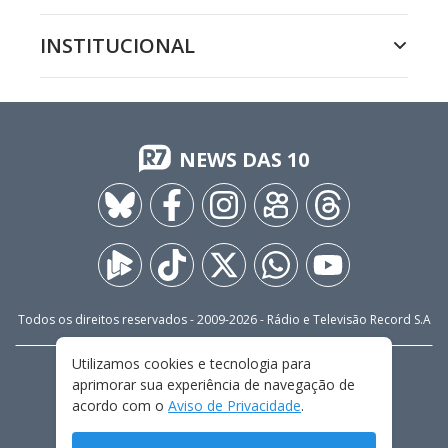
INSTITUCIONAL
NEWS DAS 10
Todos os direitos reservados - 2009-
2026
- Rádio e Televisão Record S.A
Utilizamos cookies e tecnologia para
CARREIRA
FALE CONOSCO
PRIVACIDADE
aprimorar sua experiência de navegação de
TERMOS E CONDIÇÕES DE USO
acordo com o
Aviso de Privacidade
.