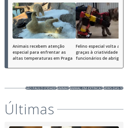
Animais recebem atenção
Felino especial volta a an
especial para enfrentar as
graças à criatividade de
altas temperaturas em Praga
funcionários de abrigo
SÃO PAULO (CIDADE)
ANIMAIS
ANIMAL-EM-EXTINCAO
NEWS-DAS-10
Últimas