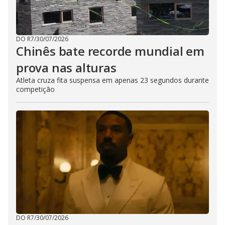
DO R7
/
30/07/2026
Chinês bate recorde mundial em
prova nas alturas
Atleta cruza fita suspensa em apenas 23 segundos durante
competição
DO R7
/
30/07/2026