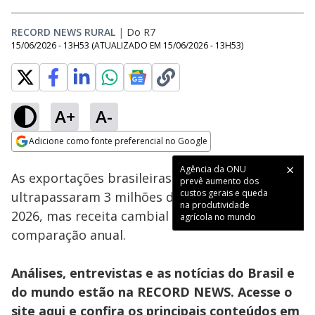
RECORD NEWS RURAL
|
Do R7
15/06/2026 - 13H53
(ATUALIZADO EM
15/06/2026 - 13H53
)
A+
A-
Loaded
:
8.82%
Adicione como fonte preferencial no Google
Subtitles
Ativar
Som
Opens in new window
Agência da ONU
As exportações brasileiras de café
prevê aumento dos
custos gerais e queda
ultrapassaram 3 milhões de sacas em maio de
na produtividade
2026, mas receita cambial caiu 16% na
agrícola no mundo
comparação anual.
Análises, entrevistas e as notícias do Brasil e
do mundo estão na RECORD NEWS. Acesse o
site
aqui
e confira os principais conteúdos em