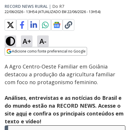
RECORD NEWS RURAL
|
Do R7
22/06/2026 - 13H54
(ATUALIZADO EM
22/06/2026 - 13H54
)
A+
A-
Loaded
:
21.02%
Adicione como fonte preferencial no Google
Subtitles
Ativar
Som
Opens in new window
A Agro Centro-Oeste Familiar em Goiânia
destacou a produção da agricultura familiar
com foco no protagonismo feminino.
Análises, entrevistas e as notícias do Brasil e
do mundo estão na RECORD NEWS. Acesse o
site
aqui
e confira os principais conteúdos em
texto e vídeo!