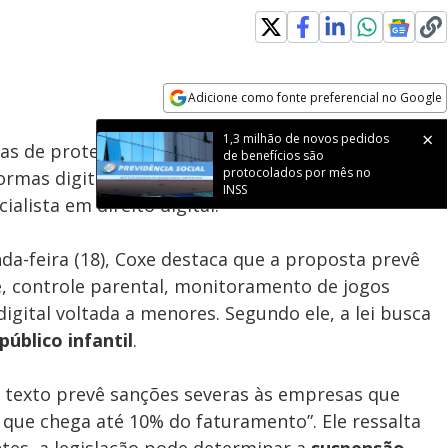
Adicione como fonte preferencial no Google
Subtitles
Velocidade
Opens in new window
1,3 milhão de novos pedidos
as de proteção às
crianças nas redes sociais
,
de benefícios são
protocolados por mês no
ormas digitais infratoras
“diretamente no bolso”
,
INSS
lista em direito digital.
a-feira (18), Coxe destaca que a proposta prevê
, controle parental, monitoramento de jogos
digital voltada a menores. Segundo ele, a lei busca
público infantil
.
 texto prevê sanções severas às empresas que
que chega até 10% do faturamento”. Ele ressalta