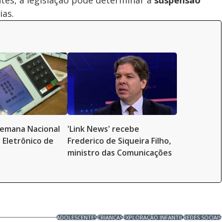
ntes, a legislação pode determinar a
suspensão
ias.
 Semana Nacional
'Link News' recebe
 Eletrônico de
Frederico de Siqueira Filho,
ministro das Comunicações
ADOLESCENTES
CRIANÇAS
EXPLORAÇÃO INFANTIL
REDES SOCIAIS