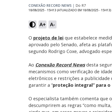
CONEXÃO RECORD NEWS
|
Do R7
18/08/2025 - 15H13
(ATUALIZADO EM
18/08/2025 - 15H13
)
Loaded
:
20.15%
A+
A-
Ativar
Som
O
projeto de lei
que estabelece medid
aprovado pelo Senado, afeta as plataf
segundo Rodrigo Coxe, advogado especia
Ao
Conexão Record News
desta segund
mecanismos como verificação de idade
eletrônicos e restrições a publicidade 
garantir a “
proteção integral” para o 
O especialista também comenta que o
descumprirem as regras “como multa, 