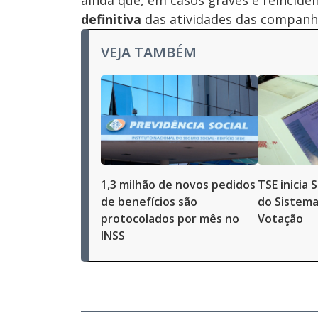
ainda que, em casos graves e reincide
definitiva
das atividades das companh
VEJA TAMBÉM
1,3 milhão de novos pedidos
TSE inicia
de benefícios são
do Sistema
protocolados por mês no
Votação
INSS