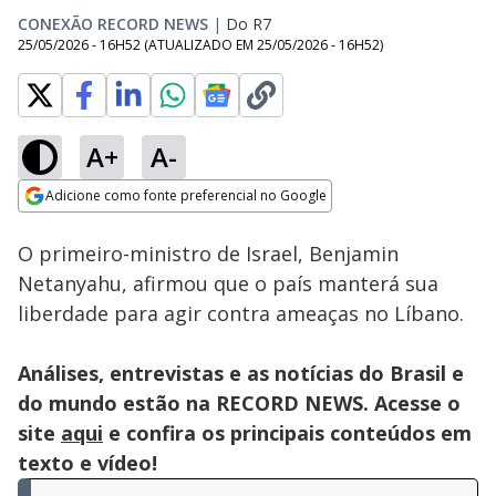
CONEXÃO RECORD NEWS
|
Do R7
25/05/2026 - 16H52
(ATUALIZADO EM
25/05/2026 - 16H52
)
A+
A-
Loaded
:
92.20%
Adicione como fonte preferencial no Google
Subtitles
Ativar
Som
Opens in new window
O primeiro-ministro de Israel, Benjamin
Netanyahu, afirmou que o país manterá sua
liberdade para agir contra ameaças no Líbano.
Análises, entrevistas e as notícias do Brasil e
do mundo estão na RECORD NEWS. Acesse o
site
aqui
e confira os principais conteúdos em
texto e vídeo!