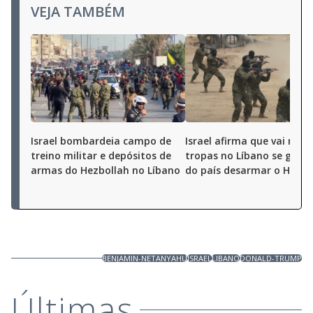
VEJA TAMBÉM
Israel bombardeia campo de
Israel afirma que vai redu
treino militar e depósitos de
tropas no Líbano se gove
armas do Hezbollah no Líbano
do país desarmar o Hezbo
BENJAMIN-NETANYAHU
ISRAEL
LIBANO
DONALD-TRUMP
Últimas