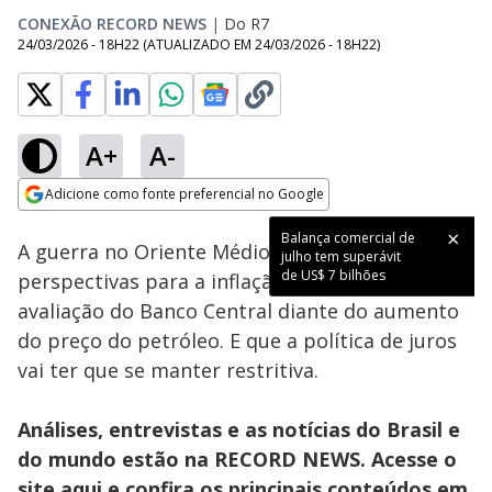
CONEXÃO RECORD NEWS
|
Do R7
24/03/2026 - 18H22
(ATUALIZADO EM
24/03/2026 - 18H22
)
A+
A-
Loaded
:
61.28%
Adicione como fonte preferencial no Google
Subtitles
Ativar
Som
Opens in new window
Balança comercial de
A guerra no Oriente Médio piorou as
julho tem superávit
de US$ 7 bilhões
perspectivas para a inflação no Brasil, segundo
avaliação do Banco Central diante do aumento
do preço do petróleo. E que a política de juros
vai ter que se manter restritiva.
Análises, entrevistas e as notícias do Brasil e
do mundo estão na RECORD NEWS. Acesse o
site
aqui
e confira os principais conteúdos em