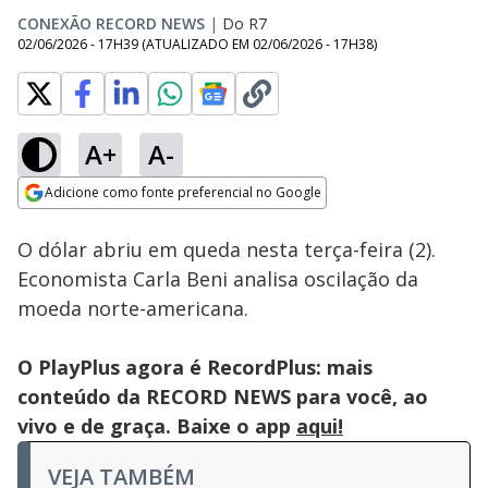
CONEXÃO RECORD NEWS
|
Do R7
02/06/2026 - 17H39
(ATUALIZADO EM
02/06/2026 - 17H38
)
A+
A-
Loaded
:
100.00%
Adicione como fonte preferencial no Google
Subtitles
Ativar
Som
Opens in new window
O dólar abriu em queda nesta terça-feira (2).
Economista Carla Beni analisa oscilação da
moeda norte-americana.
O PlayPlus agora é RecordPlus: mais
conteúdo da RECORD NEWS para você, ao
vivo e de graça. Baixe o app
aqui!
VEJA TAMBÉM