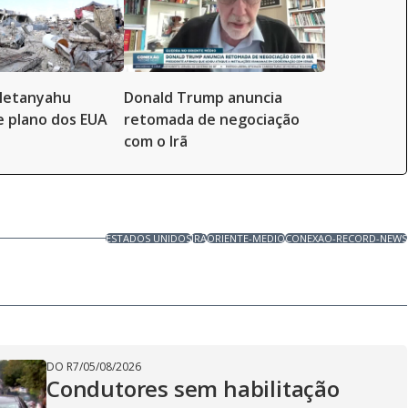
Netanyahu
Donald Trump anuncia
e plano dos EUA
retomada de negociação
com o Irã
ESTADOS UNIDOS
IRÃ
ORIENTE-MEDIO
CONEXAO-RECORD-NEWS
DO R7
/
05/08/2026
Condutores sem habilitação