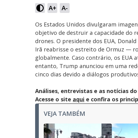
14.23%
A+
A-
Ativar
Som
Os Estados Unidos divulgaram imagens
objetivo de destruir a capacidade do r
drones. O presidente dos EUA, Donald
Irã reabrisse o estreito de Ormuz — r
globalmente. Caso contrário, os EUA at
entanto, Trump anunciou em uma rede
cinco dias devido a diálogos produtiv
Análises, entrevistas e as notícias
Acesse o site
aqui
e confira os princi
VEJA TAMBÉM