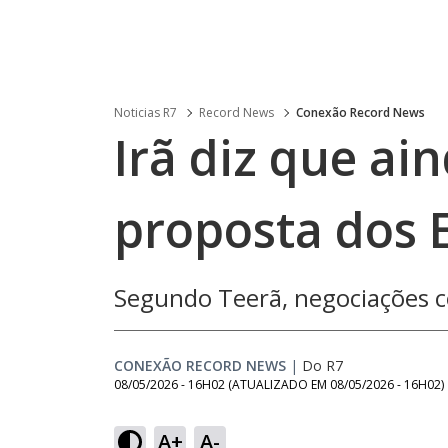
Noticias R7
Record News
Conexão Record News
Irã diz que ain
proposta dos 
Segundo Teerã, negociações 
CONEXÃO RECORD NEWS
|
Do R7
08/05/2026 - 16H02
(ATUALIZADO EM
08/05/2026 - 16H02
)
Loaded
:
22.15%
A+
A-