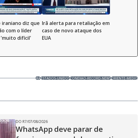
 iraniano diz que
Irã alerta para retaliação em
o com o líder
caso de novo ataque dos
muito difícil'
EUA
IRÃ
ESTADOS-UNIDOS
CONEXAO-RECORD-NEWS
ORIENTE-MEDIO
DO R7
/
07/08/2026
WhatsApp deve parar de