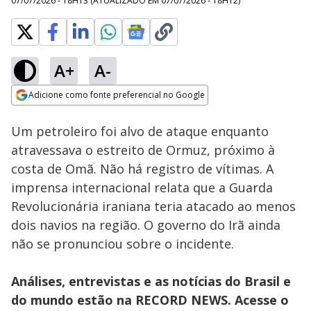
07/07/2026 - 18H13
(ATUALIZADO EM
07/07/2026 - 18H12
)
A+
A-
Loaded
:
46.10%
Adicione como fonte preferencial no Google
Subtitles
Ativar
Som
Opens in new window
Um petroleiro foi alvo de ataque enquanto
atravessava o estreito de Ormuz, próximo à
costa de Omã. Não há registro de vítimas. A
imprensa internacional relata que a Guarda
Revolucionária iraniana teria atacado ao menos
dois navios na região. O governo do Irã ainda
não se pronunciou sobre o incidente.
Análises, entrevistas e as notícias do Brasil e
do mundo estão na RECORD NEWS. Acesse o