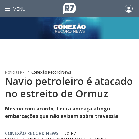
MENU
Noticias R7
Conexão Record News
Navio petroleiro é atacado
no estreito de Ormuz
Mesmo com acordo, Teerã ameaça atingir
embarcações que não avisem sobre travessia
CONEXÃO RECORD NEWS
|
Do R7