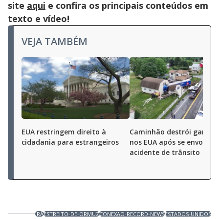
site
aqui
e confira os principais conteúdos em
texto e vídeo!
VEJA TAMBÉM
EUA restringem direito à
Caminhão destrói garag
cidadania para estrangeiros
nos EUA após se envolver
acidente de trânsito
IRÃ
ESTREITO-DE-ORMUZ
CONEXAO-RECORD-NEWS
ESTADOS-UNIDOS