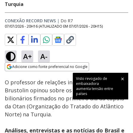
Turquia
CONEXÃO RECORD NEWS
|
Do R7
07/07/2026 - 20H16
(ATUALIZADO EM
07/07/2026 - 20H15
)
A+
A-
Loaded
:
22.01%
Adicione como fonte preferencial no Google
Subtitles
Ativar
Som
Opens in new window
Visto revogado de
O professor de relações internacionais Vitelio
embaixadora
aumenta tensão entre
Brustolin opinou sobre os acordos militares
países
bilionários firmados no primeiro dia da cúpula
da Otan (Organização do Tratado do Atlântico
Norte) na Turquia.
Análises, entrevistas e as notícias do Brasil e