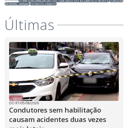
OTAN (ORGANIZAÇÃO DO TRATADO DO ATLÂNTICO NORTE)
TURQUIA
ARSENAL-ARMAS
ESTADOS-UNIDOS
Últimas
DO R7
/
05/08/2026
Condutores sem habilitação
causam acidentes duas vezes