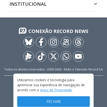
INSTITUCIONAL
CONEXÃO RECORD NEWS
Todos os direitos reservados - 2009-
2026
- Rádio e Televisão Record S.A
Utilizamos cookies e tecnologia para
CARREIRA
FALE CONOSCO
PRIVACIDADE
aprimorar sua experiência de navegação de
TERMOS E CONDIÇÕES DE USO
acordo com o
Aviso de Privacidade
.
FECHAR