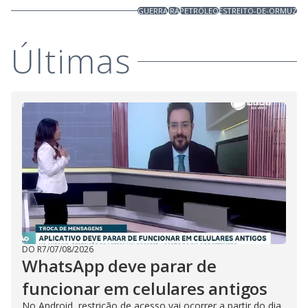
GUERRA
IRÃ
PETRÓLEO
ESTREITO-DE-ORMUZ
Últimas
DO R7
/
07/08/2026
WhatsApp deve parar de
funcionar em celulares antigos
No Android, restrição de acesso vai ocorrer a partir do dia