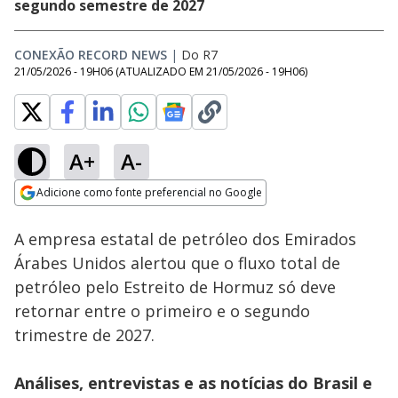
segundo semestre de 2027
CONEXÃO RECORD NEWS
|
Do R7
21/05/2026 - 19H06
(ATUALIZADO EM
21/05/2026 - 19H06
)
A+
A-
Loaded
:
22.96%
Adicione como fonte preferencial no Google
Subtitles
Ativar
Som
Opens in new window
A empresa estatal de petróleo dos Emirados
Árabes Unidos alertou que o fluxo total de
petróleo pelo Estreito de Hormuz só deve
retornar entre o primeiro e o segundo
trimestre de 2027.
Análises, entrevistas e as notícias do Brasil e