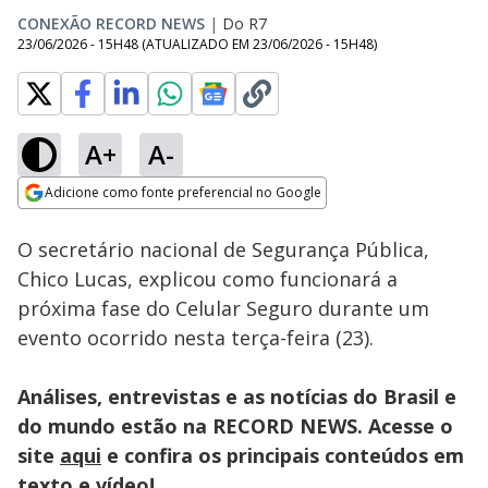
CONEXÃO RECORD NEWS
|
Do R7
23/06/2026 - 15H48
(ATUALIZADO EM
23/06/2026 - 15H48
)
A+
A-
Loaded
:
36.51%
Adicione como fonte preferencial no Google
Subtitles
Ativar
Som
Opens in new window
O secretário nacional de Segurança Pública,
Chico Lucas, explicou como funcionará a
próxima fase do Celular Seguro durante um
evento ocorrido nesta terça-feira (23).
Análises, entrevistas e as notícias do Brasil e
do mundo estão na RECORD NEWS. Acesse o
site
aqui
e confira os principais conteúdos em
texto e vídeo!