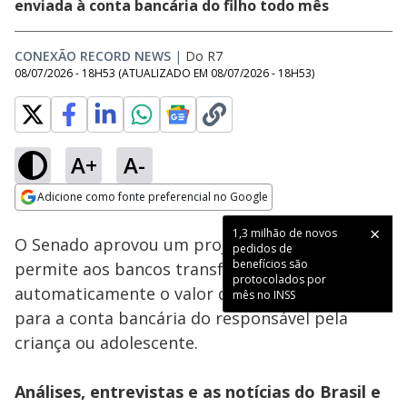
enviada à conta bancária do filho todo mês
CONEXÃO RECORD NEWS
|
Do R7
08/07/2026 - 18H53
(ATUALIZADO EM
08/07/2026 - 18H53
)
A+
A-
Loaded
:
20.03%
Adicione como fonte preferencial no Google
Subtitles
Ativar
Som
Opens in new window
1,3 milhão de novos
O Senado aprovou um projeto de lei que
pedidos de
benefícios são
permite aos bancos transferirem
protocolados por
automaticamente o valor da pensão alimentícia
mês no INSS
para a conta bancária do responsável pela
criança ou adolescente.
Análises, entrevistas e as notícias do Brasil e