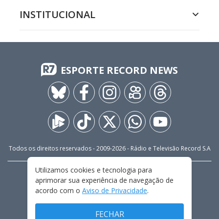
INSTITUCIONAL
ESPORTE RECORD NEWS
Todos os direitos reservados - 2009-
2026
- Rádio e Televisão Record S.A
Utilizamos cookies e tecnologia para
CARREIRA
FALE CONOSCO
PRIVACIDADE
aprimorar sua experiência de navegação de
TERMOS E CONDIÇÕES DE USO
acordo com o
Aviso de Privacidade
.
FECHAR