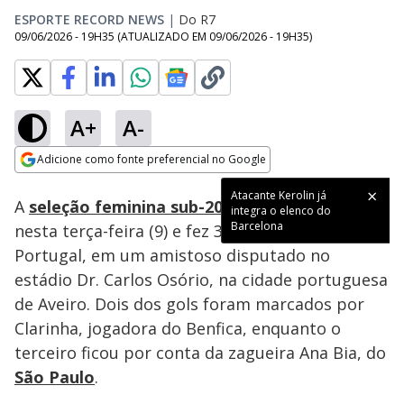
ESPORTE RECORD NEWS
|
Do R7
09/06/2026 - 19H35
(ATUALIZADO EM
09/06/2026 - 19H35
)
A+
A-
Loaded
:
100.00%
Adicione como fonte preferencial no Google
Subtitles
Ativar
Som
Opens in new window
Atacante Kerolin já
A
seleção feminina sub-20
entrou em campo
integra o elenco do
Barcelona
nesta terça-feira (9) e fez 3 a 1 em cima de
Portugal, em um amistoso disputado no
estádio Dr. Carlos Osório, na cidade portuguesa
de Aveiro. Dois dos gols foram marcados por
Clarinha, jogadora do Benfica, enquanto o
terceiro ficou por conta da zagueira Ana Bia, do
São Paulo
.