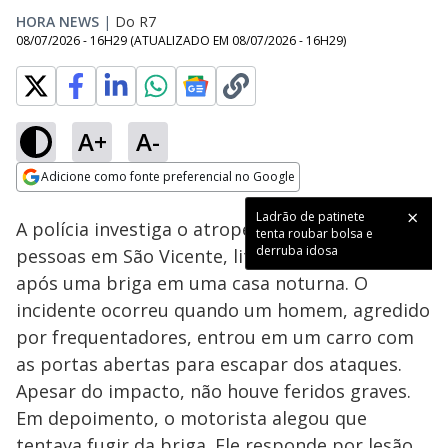
HORA NEWS
|
Do R7
08/07/2026 - 16H29
(ATUALIZADO EM
08/07/2026 - 16H29
)
A+
A-
Loaded
:
100.00%
Adicione como fonte preferencial no Google
Subtitles
Ativar
Som
Opens in new window
Ladrão de patinete
A polícia investiga o atropelamento de várias
tenta roubar bolsa e
derruba idosa
pessoas em São Vicente, litoral de São Paulo,
após uma briga em uma casa noturna. O
incidente ocorreu quando um homem, agredido
por frequentadores, entrou em um carro com
as portas abertas para escapar dos ataques.
Apesar do impacto, não houve feridos graves.
Em depoimento, o motorista alegou que
tentava fugir da briga. Ele responde por lesão